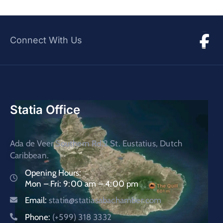
Connect With Us
Statia Office
Ada de Veer Southern Rd.2 St. Eustatius, Dutch
Caribbean.
Opening Hours:
Mon – Fri: 9:00 am – 4:00 pm
Email:
statia@statiasabachamber.com
Phone:
(+599) 318 3332