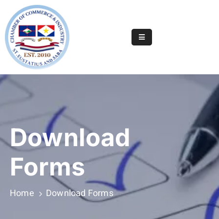
Home
Online
Registry
Useful
Info
&
Download
Services
Statia
Forms
Or
Saba
Home
Download Forms
News