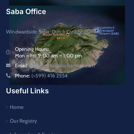
Saba Office
Windwardside Saba, Dutch Caribbean.
Opening Hours:
Mon – Fri: 9:00 am – 1:00 pm
Email:
saba@statiasabachamber.com
Phone:
(+599) 416 2554
Useful Links
Home
Our Registry